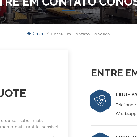
TRE EM CONTATO CONO
Casa
/
Entre Em Contato Conosco
ENTRE E
QUOTE
LIGUE P
Telefone 
Whatsapp
 e quiser saber mais
mos o mais rápido possível.