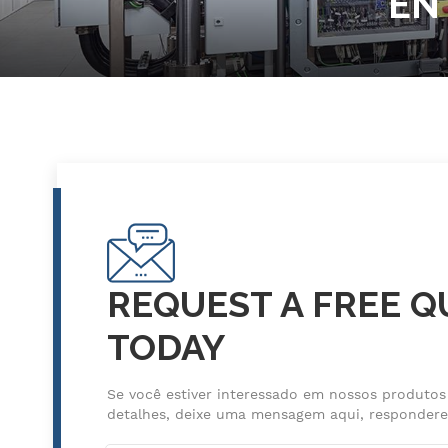
EN
REQUEST A FREE 
TODAY
Se você estiver interessado em nossos produtos
detalhes, deixe uma mensagem aqui, respondere