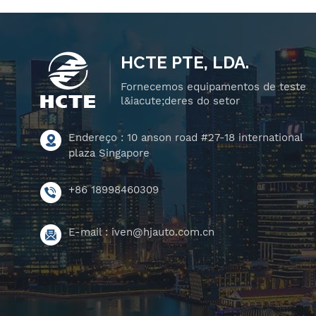
HCTE PTE, LDA.
Fornecemos equipamentos de teste
l&iacute;deres do setor
Endereço : 10 anson road #27-18 international
plaza Singapore
+86 18998460309
E-mail :
iven@hjauto.com.cn