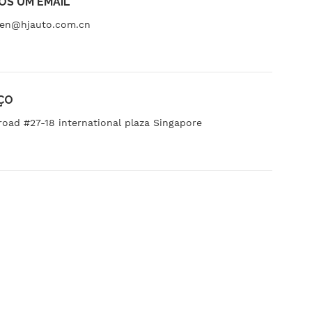
OS UM EMAIL
ven@hjauto.com.cn
ÇO
road #27-18 international plaza Singapore