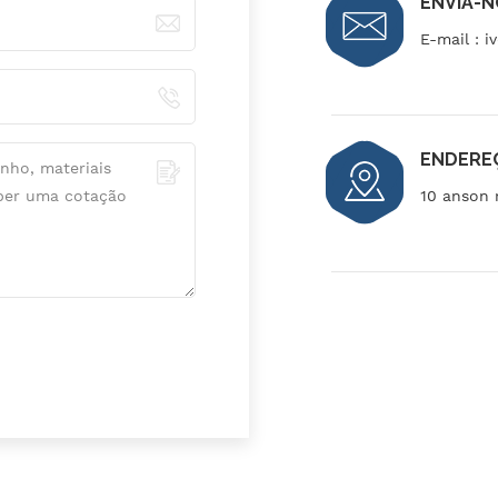
ENVIA-N
E-mail :
i
ENDERE
10 anson 