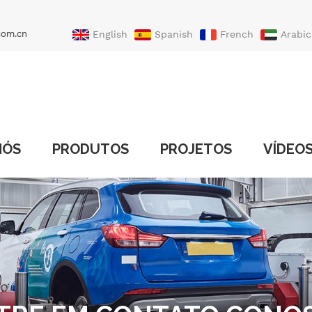
com.cn
English
Spanish
French
Arabic
Portuguese
Turkish
NÓS
PRODUTOS
PROJETOS
VÍDEO