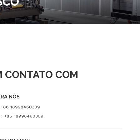
SCO
M CONTATO COM
ARA NÓS
:
+86 18998460309
 :
+86 18998460309