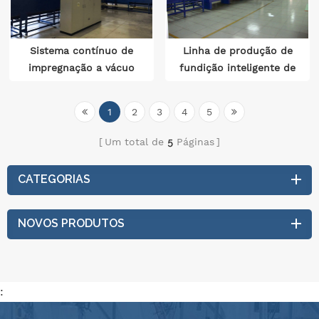
Sistema contínuo de
Linha de produção de
impregnação a vácuo
fundição inteligente de
para motor
bobina de ignição
1
2
3
4
5
Um total de
5
Páginas
CATEGORIAS
NOVOS PRODUTOS
: