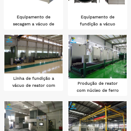
Equipamento de
Equipamento de
secagem a vácuo de
fundição a vácuo
baixa frequência
totalmente automático
de mistura dinâmica
Linha de fundição a
Produção de reator
vácuo de reator com
com núcleo de ferro
núcleo de ferro
por fundição de
mistura estática