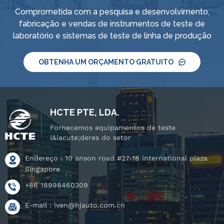
IPX4, bico de
IPX4, bico de
Comprometida com a pesquisa e desenvolvimento,
pulveriza&ccedil;&atilde;o,
pulveriza&ccedil;&atilde;o,
fabricação e vendas de instrumentos de teste de
bico de jato
bico de jato
laboratório e sistemas de teste de linha de produção
port&aacute;til, sistema
port&aacute;til, sistema
inteligente de
inteligente de
abastecimento e
OBTENHA UM ORÇAMENTO GRATUITO
abastecimento e
controle de
controle de
&aacute;gua, IPX8
&aacute;gua, IPX8
testador de
testador de
press&atilde;o de
press&atilde;o de
HCTE PTE, LDA.
estanqueidade de
estanqueidade de
Fornecemos equipamentos de teste
&aacute;gua e palco
&aacute;gua e palco
l&iacute;deres do setor
rotativo
rotativo
inclin&aacute;vel.
Endereço : 10 anson road #27-18 international plaza
inclin&aacute;vel.
Singapore
+86 18998460309
E-mail :
iven@hjauto.com.cn