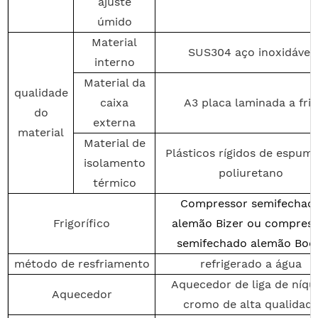
ajuste
úmido
Material
SUS304 aço inoxidável
interno
Material da
qualidade
caixa
A3 placa laminada a frio
do
externa
material
Material de
Plásticos rígidos de espum
isolamento
poliuretano
térmico
Compressor semifechad
Frigorífico
alemão Bizer ou compres
semifechado alemão Boc
método de resfriamento
refrigerado a água
Aquecedor de liga de níqu
Aquecedor
cromo de alta qualidad