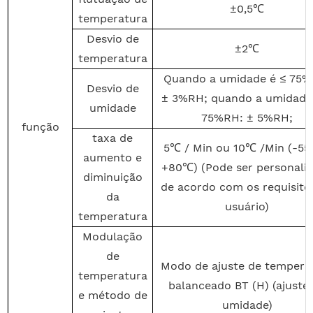
±0,5
℃
temperatura
Desvio de
±2
℃
temperatura
Quando a umidade é ≤ 75%
Desvio de
± 3%RH; quando a umidade
umidade
75%RH: ± 5%RH;
função
taxa de
5
℃
/ Min ou 10
℃
/Min (-55
aumento e
+80
℃
) (Pode ser personali
diminuição
de acordo com os requisito
da
usuário)
temperatura
Modulação
de
Modo de ajuste de tempera
temperatura
balanceado BT (H) (ajuste
e método de
umidade)