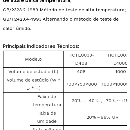
de alta e baixa temperatura
;
GB/2323.2-1989 Método de teste de alta temperatura;
GB/T2423.4-1993 Alternando o método de teste de
calor úmido.
Principais Indicadores Técnicos:
HCTE0033-
HCTE003
Modelo
D408
D1000
Volume de estúdio (L)
408
1000
Volume de estúdio (W *
700×750×800
1000×1000×
D * H)
Faixa de
-20
℃，
-40
℃，
-70
℃～
+15
temperatura
Faixa de
20%
～
98% UR
umidade
flutuação de