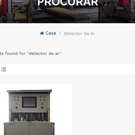
PROCURAR
Casa
/
Detector De Ar
lts found for "detector de ar"