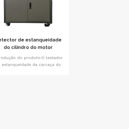
etector de estanqueidade
do cilindro do motor
trodução do produto:O testador
 estanqueidade da carcaça do
or - detector de estanqueidade
cilindro do motor é um detector
 estanqueidade do tipo pressão
ferencial que usa alguns gases
inertes não tóxicos e não
rrosivos, como ar comprimido
eco e limpo e nitrogênio como
meio de detecção. Ele adota
nsores de pressão manométrica