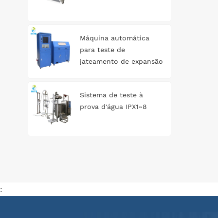
Máquina automática
para teste de
jateamento de expansão
de tanque de água
Sistema de teste à
prova d'água IPX1~8
: