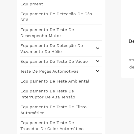
Equipment
Equipamento De Detecção De Gás
SF6
Equipamento De Teste De
Desempenho Motor
D
Equipamento De Detecção De
Vazamento De Hélio
In
Equipamento De Teste De Vácuo
de
Teste De Peças Automotivas
mot
Equipamento De Teste Ambiental
do 
de
Equipamento De Teste De
di
Interruptor De Alta Tensão
Equipamento De Teste De Filtro
co
Automático
s
Equipamento De Teste De
Trocador De Calor Automático
se