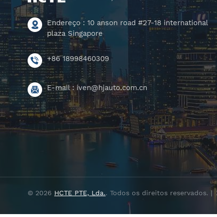
Endereço : 10 anson road #27-18 international
plaza Singapore
+86 18998460309
E-mail :
iven@hjauto.com.cn
© 2026
HCTE PTE, Lda.
. Todos os direitos reservados. |