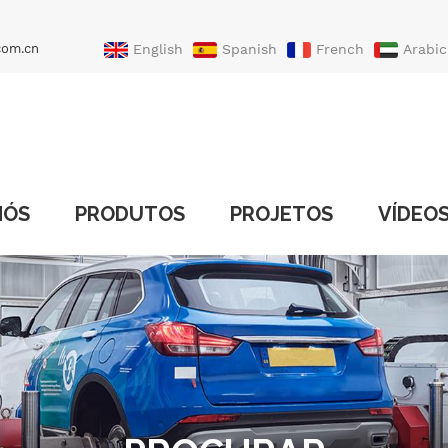
com.cn
English
Spanish
French
Arabic
Portuguese
Turkish
NÓS
PRODUTOS
PROJETOS
VÍDEO