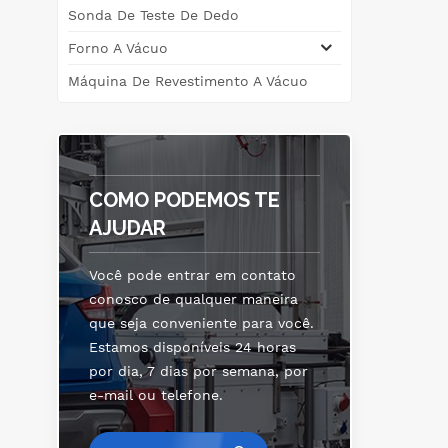
Sonda De Teste De Dedo
d
se
Forno A Vácuo
de
Máquina De Revestimento A Vácuo
COMO PODEMOS TE
AJUDAR
Você pode entrar em contato
conosco de qualquer maneira
que seja conveniente para você.
Estamos disponíveis 24 horas
por dia, 7 dias por semana, por
e-mail ou telefone.