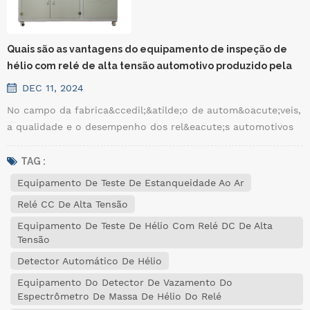
Quais são as vantagens do equipamento de inspeção de
hélio com relé de alta tensão automotivo produzido pela
HCTE?
DEC 11, 2024
No campo da fabrica&ccedil;&atilde;o de autom&oacute;veis,
a qualidade e o desempenho dos rel&eacute;s automotivos
de alta tens&atilde;o s&atilde;o cruciais. Como ferramenta
de inspe&ccedil;&atilde;o fundamental para garantir sua
TAG :
veda&ccedil;&atilde;o, o equipamento de
Equipamento De Teste De Estanqueidade Ao Ar
inspe&ccedil;&atilde;o de h&eacute;lio produzido pela HCTE
Relé CC De Alta Tensão
oferece uma forte garantia para a produ&ccedil;&atilde;o e
Equipamento De Teste De Hélio Com Relé DC De Alta
controle de qualidade de rel&eacute;s automotivos de alta
Tensão
tens&atilde;o, com muitas vantagens not&aacute;veis. &nbsp;
Capacidade de inspe&ccedil;&atilde;o de alta precis&atilde;o:
Detector Automático De Hélio
Equipamento de inspe&ccedil;&atilde;o de h&eacute;lio da
Equipamento Do Detector De Vazamento Do
HCTE usa tecnologia avan&ccedil;ada e sensores de
Espectrômetro De Massa De Hélio Do Relé
precis&atilde;o para detectar vazamentos de h&eacute;lio