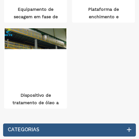
Equipamento de
Plataforma de
secagem em fase de
enchimento e
vapor de transformador
bombeamento a vácuo
de ultra-alta tensão
com transformador de
ultra-alta tensão
Dispositivo de
tratamento de óleo a
vácuo de
transformador de ultra-
alta tensão
CATEGORIAS