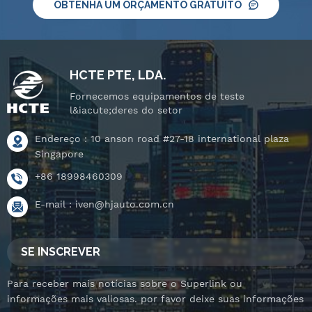
OBTENHA UM ORÇAMENTO GRATUITO
HCTE PTE, LDA.
Fornecemos equipamentos de teste
l&iacute;deres do setor
Endereço : 10 anson road #27-18 international plaza
Singapore
+86 18998460309
E-mail :
iven@hjauto.com.cn
SE INSCREVER
Para receber mais notícias sobre o Superlink ou
informações mais valiosas. por favor deixe suas informações