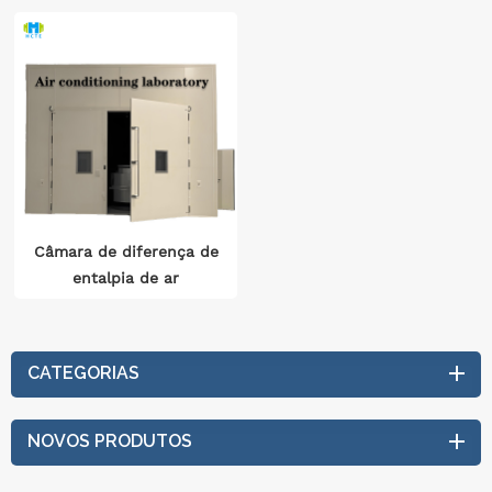
Câmara de diferença de
entalpia de ar
condicionado Teste de
desempenho
abrangente
CATEGORIAS
Temperatura e umidade
±0,1℃ Controle preciso
NOVOS PRODUTOS