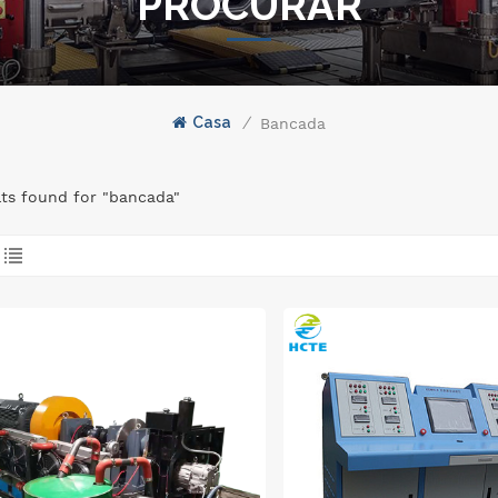
PROCURAR
Casa
/
Bancada
lts found for "bancada"