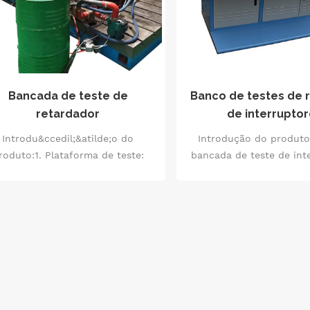
Bancada de teste de
Banco de testes de
retardador
de interrupto
Introdu&ccedil;&atilde;o do
Introdução do produto
roduto:1. Plataforma de teste:
bancada de teste de int
Utilizado para
de alta e baixa tens
instala&ccedil;&atilde;o e
equipamento de teste e
a&ccedil;&atilde;o do retardador
adequado para vários c
a garantir estabilidade durante
energia, amplamente ut
processo de teste.2. Sistema de
usinas de energia, sub
regamento: Aplica uma carga ao
empresas industriais 
retardador para simular
ambientes. Nas usinas d
ondi&ccedil;&otilde;es reais de
ele pode avaliar com p
trabalho.3. Sistema de
desempenho dos equi