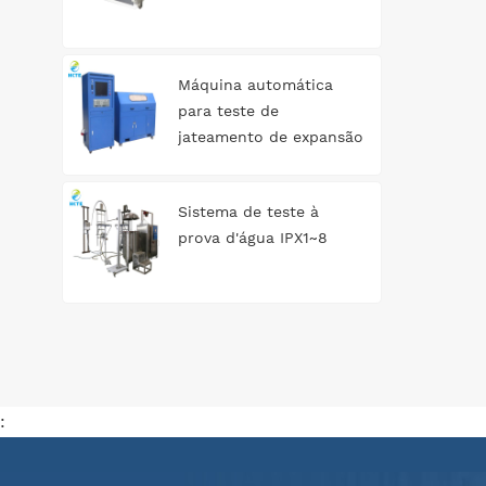
Ao 
pod
Máquina automática
tip
para teste de
de 
jateamento de expansão
de tanque de água
pr
Sistema de teste à
d
prova d'água IPX1~8
ope
e
ba
aj
: