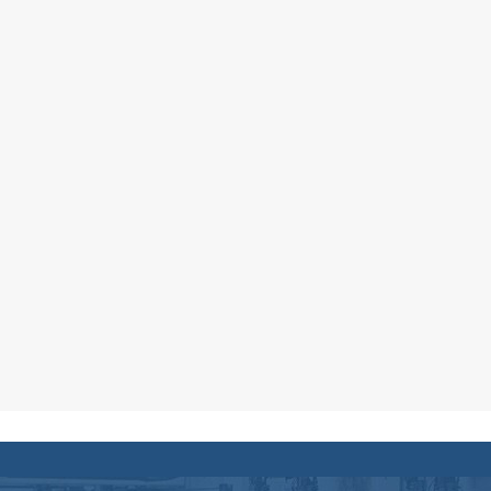
 e baixa
 fazer uma
 base nas
o nível de
orrente e
antir que o
tender
uisitos de
, siga
edimentos
ça durante
segurança
.