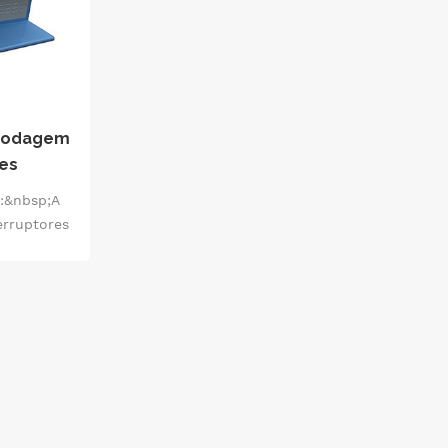
 rodagem
res
:&nbsp;A
erruptores
ão é um
ficiente,
enários de
ilizado em
estações,
e outros
e energia,
recisão o
pamentos