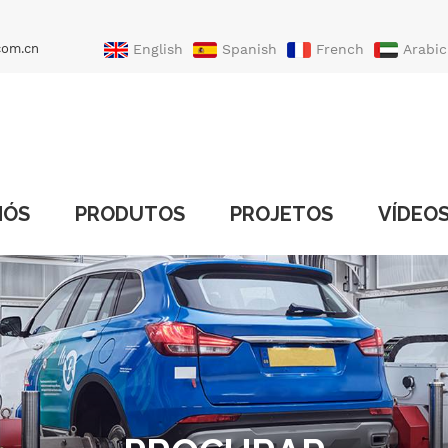
com.cn
English
Spanish
French
Arabic
Portuguese
Turkish
NÓS
PRODUTOS
PROJETOS
VÍDEO