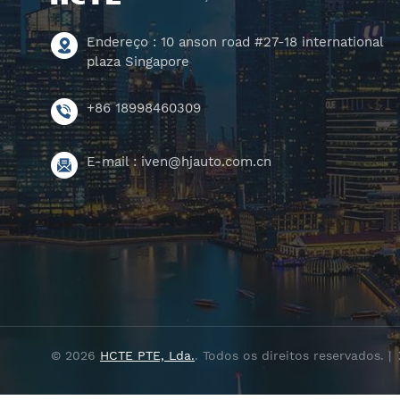
Endereço : 10 anson road #27-18 international
plaza Singapore
+86 18998460309
E-mail :
iven@hjauto.com.cn
© 2026
HCTE PTE, Lda.
. Todos os direitos reservados. |