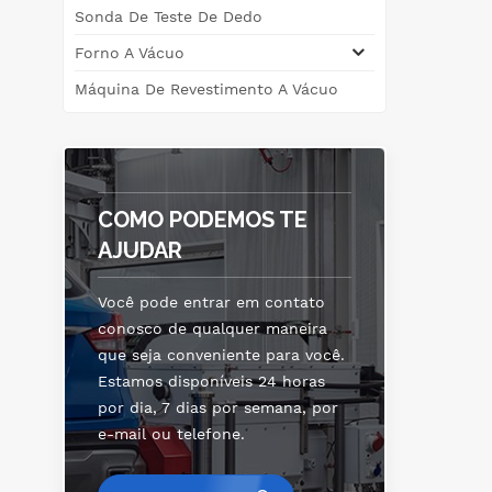
Sonda De Teste De Dedo
Forno A Vácuo
aq
Máquina De Revestimento A Vácuo
etc
p
t
co
COMO PODEMOS TE
AJUDAR
co
mon
Você pode entrar em contato
conosco de qualquer maneira
an&
que seja conveniente para você.
Estamos disponíveis 24 horas
por dia, 7 dias por semana, por
e-mail ou telefone.
pr
ba