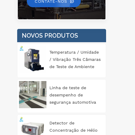
&e
CONTATE-NOS
n&
de 
o e
NOVOS PRODUTOS
v
Temperatura / Umidade
to
/ Vibração Três Câmaras
req
de Teste de Ambiente
M
Abrangente
tem
Linha de teste de
ga
desempenho de
dis
segurança automotiva
tipo rolo 3T
te
Detector de
pr
Concentração de Hélio
su