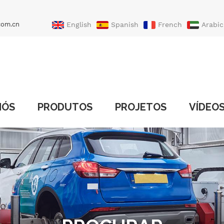
com.cn
English
Spanish
French
Arabic
Portuguese
Turkish
NÓS
PRODUTOS
PROJETOS
VÍDEO