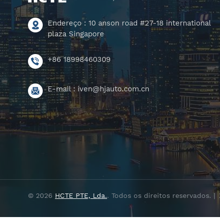
Endereço : 10 anson road #27-18 international
plaza Singapore
+86 18998460309
E-mail :
iven@hjauto.com.cn
© 2026
HCTE PTE, Lda.
. Todos os direitos reservados. |