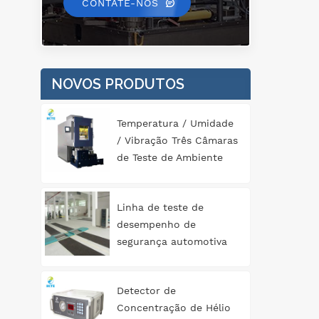
ext
CONTATE-NOS
c
NOVOS PRODUTOS
Temperatura / Umidade
/ Vibração Três Câmaras
de Teste de Ambiente
Abrangente
Linha de teste de
desempenho de
segurança automotiva
tipo rolo 3T
Detector de
Concentração de Hélio