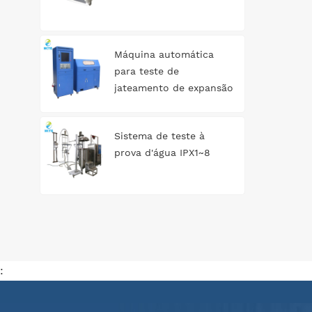
Máquina automática
para teste de
jateamento de expansão
de tanque de água
Sistema de teste à
prova d'água IPX1~8
: