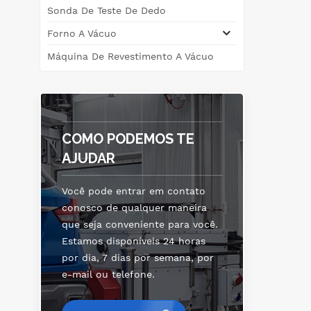
Sonda De Teste De Dedo
aqu
vác
Forno A Vácuo
de 
Máquina De Revestimento A Vácuo
q
v
te
o
par
COMO PODEMOS TE
AJUDAR
te
Você pode entrar em contato
conosco de qualquer maneira
u
que seja conveniente para você.
Estamos disponíveis 24 horas
va
por dia, 7 dias por semana, por
ta
e-mail ou telefone.
mo