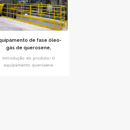
quipamento de fase óleo-
gás de querosene,
ansformador de tração de
Introdução do produto: O
locomotiva
equipamento querosene
transformador de tração de
comotivas em fase gasosa é um
dispositivo que realiza o
tratamento de secagem no
transformador de tração de
locomotivas por meio da
vaporização de querosene. O
ncípio básico deste equipamento
é utilizar querosene para ser