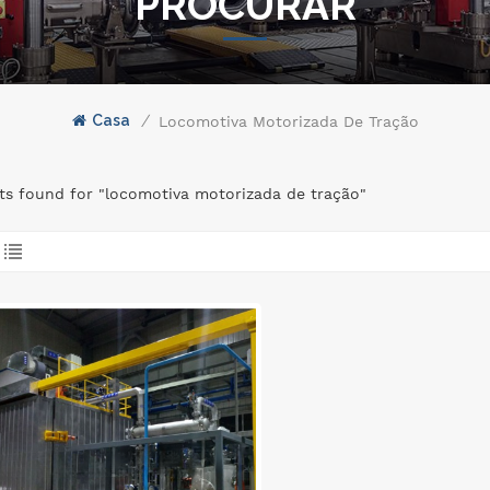
PROCURAR
Casa
/
Locomotiva Motorizada De Tração
lts found for "locomotiva motorizada de tração"