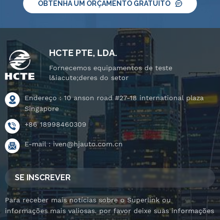
OBTENHA UM ORÇAMENTO GRATUITO
HCTE PTE, LDA.
Fornecemos equipamentos de teste
l&iacute;deres do setor
Endereço : 10 anson road #27-18 international plaza
Singapore
+86 18998460309
E-mail :
iven@hjauto.com.cn
SE INSCREVER
Para receber mais notícias sobre o Superlink ou
informações mais valiosas. por favor deixe suas informações