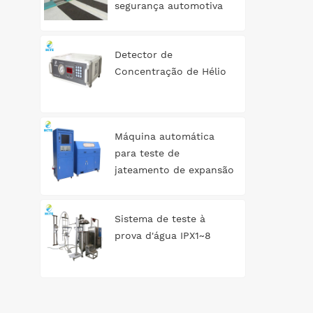
segurança automotiva
tipo rolo 3T
Detector de
Concentração de Hélio
Máquina automática
para teste de
jateamento de expansão
de tanque de água
Sistema de teste à
prova d'água IPX1~8