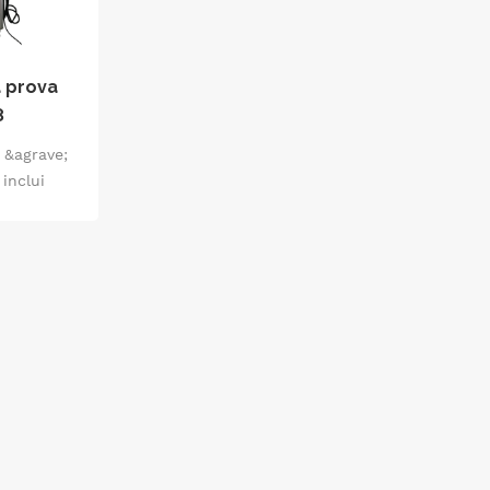
à prova
8
 &agrave;
inclui
e de chuva
, testador
PX3 e IPX4,
&atilde;o,
te;til,
e de
role de
tador de
ueidade de
otativo
l.