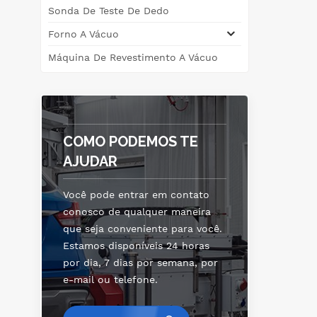
Sonda De Teste De Dedo
Forno A Vácuo
Máquina De Revestimento A Vácuo
COMO PODEMOS TE
AJUDAR
Você pode entrar em contato
conosco de qualquer maneira
que seja conveniente para você.
Estamos disponíveis 24 horas
por dia, 7 dias por semana, por
e-mail ou telefone.