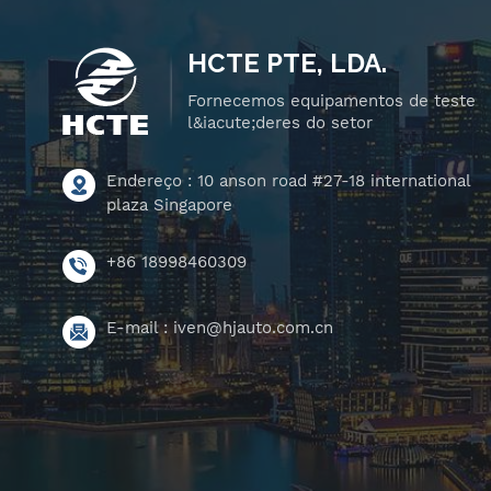
HCTE PTE, LDA.
Fornecemos equipamentos de teste
l&iacute;deres do setor
Endereço : 10 anson road #27-18 international
plaza Singapore
+86 18998460309
E-mail :
iven@hjauto.com.cn