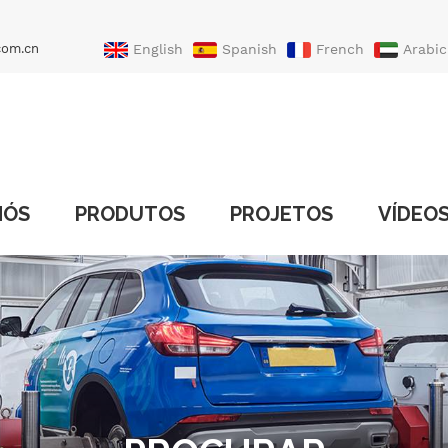
com.cn
English
Spanish
French
Arabic
Portuguese
Turkish
NÓS
PRODUTOS
PROJETOS
VÍDEO