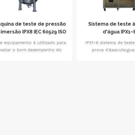
quina de teste de pressão
Sistema de teste 
 imersão IPX8 IEC 60529 ISO
d'água IPX1~
20653 IEC 60068
e equipamento é utilizado para
IPX1~8 sistema de teste
avaliar o bom desempenho do
prova d'&aacute;gua 
oduto invólucro e componentes
m&aacute;quina de test
durante o armazenamento,
por gotejamento vertical
transporte e uso em tempo
de tubo oscilante para I
chuvoso.
bico de pulveriza&ccedil;
bico de jato port&aacu
sistema inteligent
abastecimento e cont
&aacute;gua, IPX8 tes
press&atilde;o de estanq
&aacute;gua e palco r
inclin&aacute;ve