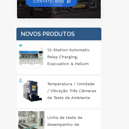
CONTATE-NOS
NOVOS PRODUTOS
12-Station Automatic
Relay Charging,
Evacuation & Helium
Leak Detection
Equipment for
Temperatura / Umidade
Automotive
/ Vibração Três Câmaras
Components
de Teste de Ambiente
Abrangente
Linha de teste de
desempenho de