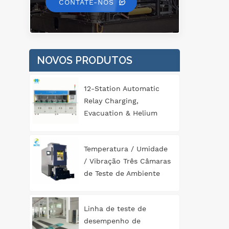
CONTATE-NOS
NOVOS PRODUTOS
12-Station Automatic
Relay Charging,
Evacuation & Helium
Leak Detection
Equipment for
Temperatura / Umidade
Automotive
/ Vibração Três Câmaras
Components
de Teste de Ambiente
Abrangente
Linha de teste de
desempenho de