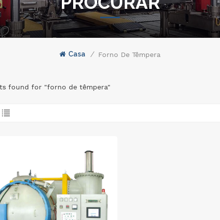
PROCURAR
Casa
/
Forno De Têmpera
lts found for "forno de têmpera"