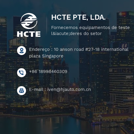
HCTE PTE, LDA.
Fornecemos equipamentos de teste
l&iacute;deres do setor
Endereço : 10 anson road #27-18 international
plaza Singapore
+86 18998460309
E-mail :
iven@hjauto.com.cn