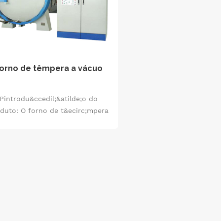
orno de têmpera a vácuo
Pintrodu&ccedil;&atilde;o do
duto: O forno de t&ecirc;mpera
a v&aacute;cuo &eacute; um
dispositivo utilizado para o
ratamento de t&ecirc;mpera de
materiais met&aacute;licos e
funciona em ambiente de
acute;cuo. Pode controlar com
recis&atilde;o a temperatura,
melhorar as propriedades do
material, reduzir a