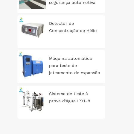
segurança automotiva
tipo rolo 3T
Detector de
Concentração de Hélio
Máquina automática
para teste de
jateamento de expansão
de tanque de água
Sistema de teste à
prova d'água IPX1~8