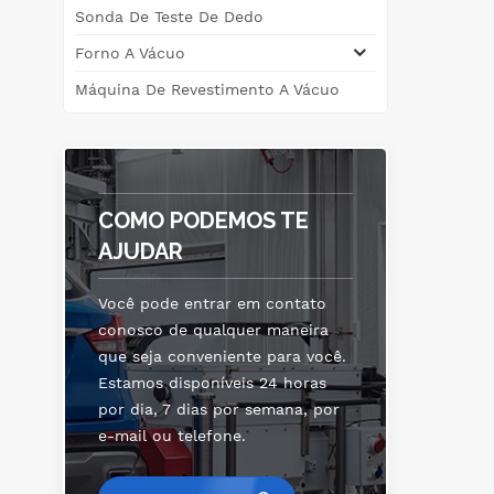
Sonda De Teste De Dedo
ox
Forno A Vácuo
apl
Máquina De Revestimento A Vácuo
p
eco
p
a
COMO PODEMOS TE
AJUDAR
ta
a
Você pode entrar em contato
co
conosco de qualquer maneira
que seja conveniente para você.
Estamos disponíveis 24 horas
por dia, 7 dias por semana, por
e-mail ou telefone.