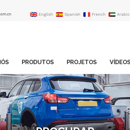
com.cn
English
Spanish
French
Arabic
Portuguese
Turkish
NÓS
PRODUTOS
PROJETOS
VÍDEO