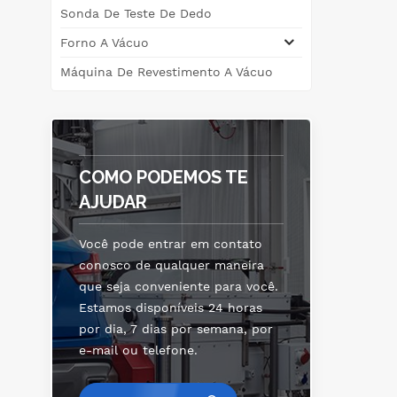
Sonda De Teste De Dedo
ox
Forno A Vácuo
apl
Máquina De Revestimento A Vácuo
p
eco
p
a
COMO PODEMOS TE
AJUDAR
ta
a
Você pode entrar em contato
co
conosco de qualquer maneira
que seja conveniente para você.
Estamos disponíveis 24 horas
por dia, 7 dias por semana, por
e-mail ou telefone.