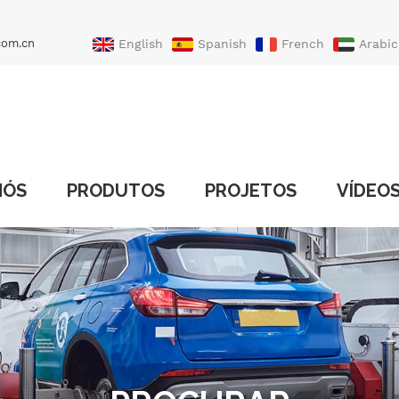
com.cn
English
Spanish
French
Arabic
Portuguese
Turkish
NÓS
PRODUTOS
PROJETOS
VÍDEO