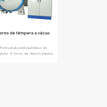
orno de têmpera a vácuo
Pintrodu&ccedil;&atilde;o do
duto: O forno de t&ecirc;mpera
a v&aacute;cuo &eacute; um
dispositivo utilizado para o
ratamento de t&ecirc;mpera de
materiais met&aacute;licos e
funciona em ambiente de
acute;cuo. Pode controlar com
recis&atilde;o a temperatura,
melhorar as propriedades do
material, reduzir a