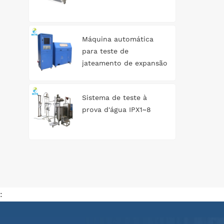
Máquina automática
para teste de
jateamento de expansão
de tanque de água
Sistema de teste à
prova d'água IPX1~8
: