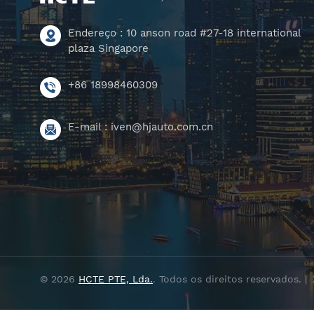
Endereço : 10 anson road #27-18 international
plaza Singapore
+86 18998460309
E-mail :
iven@hjauto.com.cn
© 2026
HCTE PTE, Lda.
. Todos os direitos reservados. |