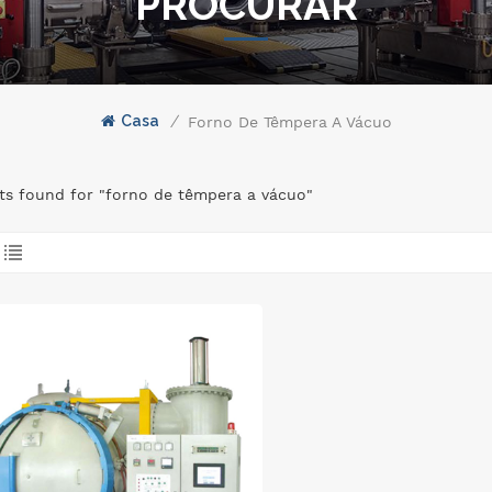
PROCURAR
Casa
/
Forno De Têmpera A Vácuo
lts found for "forno de têmpera a vácuo"