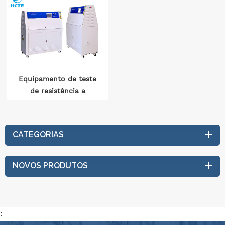
Equipamento de teste
de resistência a
rachaduras de espelho
retrovisor automotivo
Câmara de teste de
CATEGORIAS
envelhecimento
ultravioleta
NOVOS PRODUTOS
: