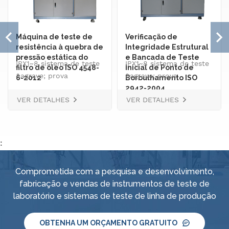
Máquina de teste de
Verificação de
resistência à quebra de
Integridade Estrutural
pressão estática do
e Bancada de Teste
IPX1~8 sistema de teste
IPX1~8 sistema de teste
filtro de óleo ISO 4548-
Inicial de Ponto de
&agrave; prova
&agrave; prova
6-2012
Borbulhamento ISO
d'&aacute;gua inclui
2942-2004
d'&aacute;gua inclui
VER DETALHES
VER DETALHES
m&aacute;quina de
m&aacute;quina de
teste de chuva por
teste de chuva por
gotejamento vertical,
gotejamento vertical,
testador de tubo
testador de tubo
:
oscilante para IPX3 e
oscilante para IPX3 e
IPX4, bico de
IPX4, bico de
Comprometida com a pesquisa e desenvolvimento,
pulveriza&ccedil;&atilde;o,
pulveriza&ccedil;&atilde;o,
fabricação e vendas de instrumentos de teste de
bico de jato
bico de jato
laboratório e sistemas de teste de linha de produção
port&aacute;til, sistema
port&aacute;til, sistema
inteligente de
inteligente de
abastecimento e
OBTENHA UM ORÇAMENTO GRATUITO
abastecimento e