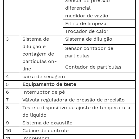
Sensor de pressão
diferencial
medidor de vazão
Filtro de limpeza
Trocador de calor
3
Sistema de
Sistema de diluição
diluição e
Sensor contador de
contagem de
partículas
partículas on-
Contador de partículas
line
4
caixa de secagem
5
Equipamento de teste
6
Interruptor de pé
7
Válvula reguladora de pressão de precisão
8
Teste o dispositivo de ajuste de temperatura
do líquido
9
Sistema de exaustão
10
Cabine de controle
11
Impressora