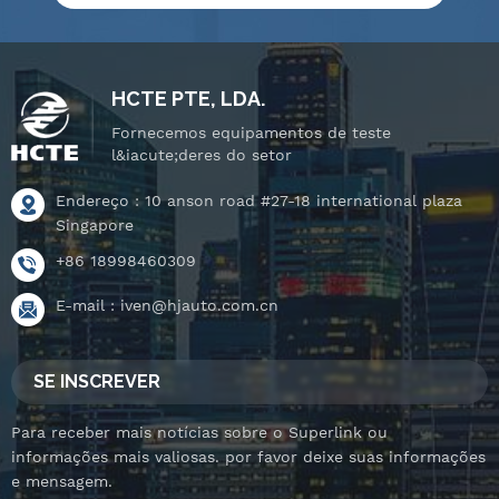
controle de
controle de
&aacute;gua, IPX8
&aacute;gua, IPX8
testador de
testador de
press&atilde;o de
press&atilde;o de
HCTE PTE, LDA.
estanqueidade de
estanqueidade de
Fornecemos equipamentos de teste
&aacute;gua e palco
&aacute;gua e palco
l&iacute;deres do setor
rotativo
rotativo
inclin&aacute;vel.
Endereço : 10 anson road #27-18 international plaza
inclin&aacute;vel.
Singapore
+86 18998460309
E-mail :
iven@hjauto.com.cn
SE INSCREVER
Para receber mais notícias sobre o Superlink ou
informações mais valiosas. por favor deixe suas informações
e mensagem.