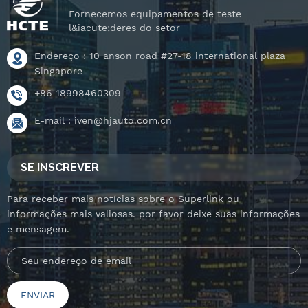
estanqueidade de
estanqueidade de
Fornecemos equipamentos de teste
&aacute;gua e palco
&aacute;gua e palco
l&iacute;deres do setor
rotativo
rotativo
inclin&aacute;vel.
Endereço : 10 anson road #27-18 international plaza
inclin&aacute;vel.
Singapore
+86 18998460309
E-mail :
iven@hjauto.com.cn
SE INSCREVER
Para receber mais notícias sobre o Superlink ou
informações mais valiosas. por favor deixe suas informações
e mensagem.