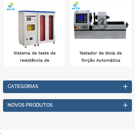
Compressão
Sistema de teste de
Testador de Mola de
resistência de
Torção Automática
desempenho
0,01R/Min～5R/Min
abrangente para
equipamentos elétricos
CATEGORIAS
automotivos
NOVOS PRODUTOS
: